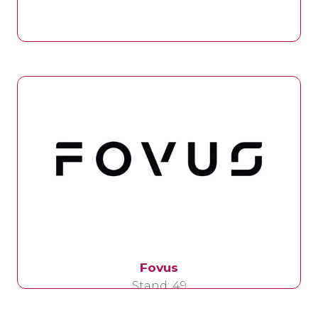
Element Biosciences
Stand: 54
Fovus
Stand: 49