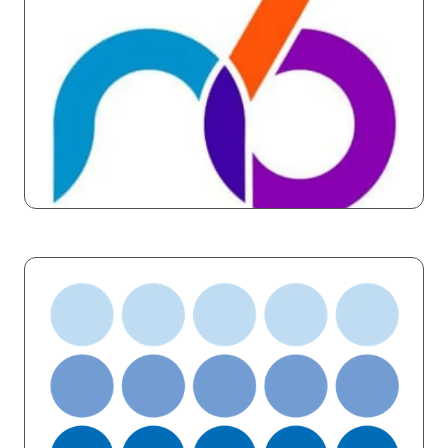
N6 Tec
Stand: 84A