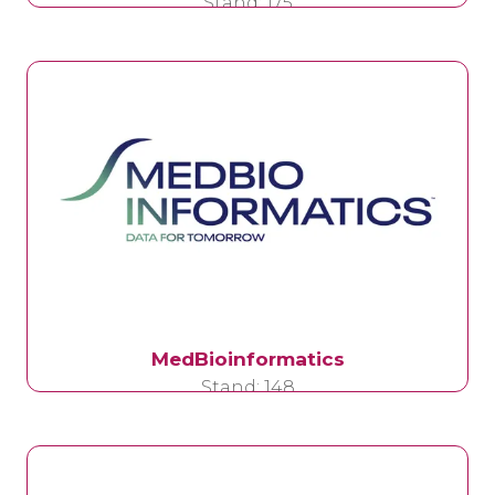
Stand: 175
MedBioinformatics
Stand: 148